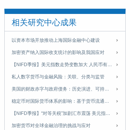
全球数字经济发展指数报告（TIMG 2024）摘要
全球数字经济发展指数报告（TIMG 2024）出版
相关研究中心成果
如何通过财政金融协同支持中小企业融资——基于某西部沿边省份的调查研究
数字货币对国际金融体系的重构
以资本市场开放推动上海国际金融中心建设
中国的不良资产处置：发展历程、国际经验与政策建议
加密资产纳入国际收支统计的影响及我国应对
《中国金融》｜中国国际收支变化与展望
【NIFD季报】美元指数走势变数加大 人民币有望温和升值——2025年年度人民币汇率分析报告
【NIFD季报】特朗普2.0推动美国再通胀 美元利率与汇率持续高位盘整——2024年度人民币汇率年报
私人数字货币与金融风险：关联、分类与监管
当前的房企困境及应对策略——基于A市房地产市场的实地调研
美国的财政赤字与政府债务：历史演进、可持续性与中国应对
名义GDP增速有望在2025年企稳反弹
稳定币对国际货币体系的影响：基于货币流通域的分析
2025，重磅预判
【NIFD季报】“对等关税”加剧汇市震荡 美元指数步入贬值周——2025H1人民币汇率分析报告
张明 | 安全三论
加密货币对全球金融治理的挑战与应对