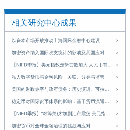
全球数字经济发展指数报告（TIMG 2024）摘要
全球数字经济发展指数报告（TIMG 2024）出版
相关研究中心成果
如何通过财政金融协同支持中小企业融资——基于某西部沿边省份的调查研究
数字货币对国际金融体系的重构
以资本市场开放推动上海国际金融中心建设
中国的不良资产处置：发展历程、国际经验与政策建议
加密资产纳入国际收支统计的影响及我国应对
《中国金融》｜中国国际收支变化与展望
【NIFD季报】美元指数走势变数加大 人民币有望温和升值——2025年年度人民币汇率分析报告
【NIFD季报】特朗普2.0推动美国再通胀 美元利率与汇率持续高位盘整——2024年度人民币汇率年报
私人数字货币与金融风险：关联、分类与监管
当前的房企困境及应对策略——基于A市房地产市场的实地调研
美国的财政赤字与政府债务：历史演进、可持续性与中国应对
名义GDP增速有望在2025年企稳反弹
稳定币对国际货币体系的影响：基于货币流通域的分析
2025，重磅预判
【NIFD季报】“对等关税”加剧汇市震荡 美元指数步入贬值周——2025H1人民币汇率分析报告
张明 | 安全三论
加密货币对全球金融治理的挑战与应对