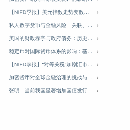
中国的不良资产处置：发展历程、国际经验与政策建议
【NIFD季报】美元指数走势变数加大 人民币有望温和升值——2025年年度人民币汇率分析报告
《中国金融》｜中国国际收支变化与展望
私人数字货币与金融风险：关联、分类与监管
【NIFD季报】特朗普2.0推动美国再通胀 美元利率与汇率持续高位盘整——2024年度人民币汇率年报
美国的财政赤字与政府债务：历史演进、可持续性与中国应对
当前的房企困境及应对策略——基于A市房地产市场的实地调研
稳定币对国际货币体系的影响：基于货币流通域的分析
名义GDP增速有望在2025年企稳反弹
【NIFD季报】“对等关税”加剧汇市震荡 美元指数步入贬值周——2025H1人民币汇率分析报告
2025，重磅预判
加密货币对全球金融治理的挑战与应对
张明 | 安全三论
张明：当前我国显著增加国债发行的必要性
特朗普冲击2.0：辨析与应对
全球数字经济发展指数报告（TIMG 2024）摘要
深化金融改革，做好科技金融大文章
特朗普政策对美国长期国债收益率影响几何