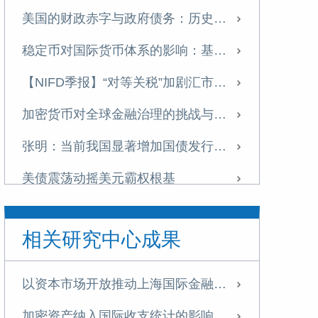
美国的财政赤字与政府债务：历史演进、可持续性与中国应对
稳定币对国际货币体系的影响：基于货币流通域的分析
【NIFD季报】“对等关税”加剧汇市震荡 美元指数步入贬值周——2025H1人民币汇率分析报告
加密货币对全球金融治理的挑战与应对
张明：当前我国显著增加国债发行的必要性
美债震荡动摇美元霸权根基
全球数字经济发展指数报告（TIMG 2024）摘要
相关研究中心成果
全球数字经济发展指数报告（TIMG 2024）出版
如何通过财政金融协同支持中小企业融资——基于某西部沿边省份的调查研究
以资本市场开放推动上海国际金融中心建设
数字货币对国际金融体系的重构
加密资产纳入国际收支统计的影响及我国应对