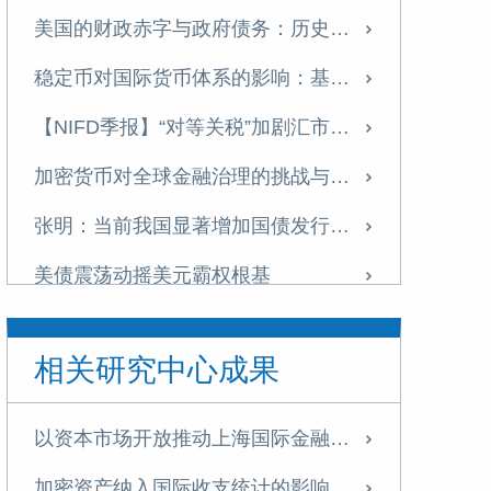
美国的财政赤字与政府债务：历史演进、可持续性与中国应对
稳定币对国际货币体系的影响：基于货币流通域的分析
【NIFD季报】“对等关税”加剧汇市震荡 美元指数步入贬值周——2025H1人民币汇率分析报告
加密货币对全球金融治理的挑战与应对
张明：当前我国显著增加国债发行的必要性
美债震荡动摇美元霸权根基
全球数字经济发展指数报告（TIMG 2024）摘要
相关研究中心成果
全球数字经济发展指数报告（TIMG 2024）出版
如何通过财政金融协同支持中小企业融资——基于某西部沿边省份的调查研究
以资本市场开放推动上海国际金融中心建设
数字货币对国际金融体系的重构
加密资产纳入国际收支统计的影响及我国应对