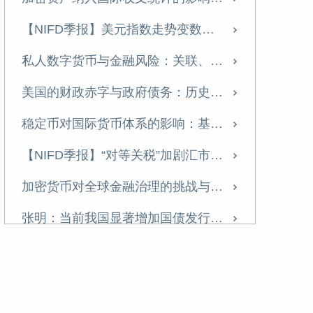
中国的不良资产处置：发展历程、国际经验与政策建议
【NIFD季报】美元指数走势变数加大 人民币有望温和升值——2025年年度人民币汇率分析报告
《中国金融》｜中国国际收支变化与展望
私人数字货币与金融风险：关联、分类与监管
【NIFD季报】特朗普2.0推动美国再通胀 美元利率与汇率持续高位盘整——2024年度人民币汇率年报
美国的财政赤字与政府债务：历史演进、可持续性与中国应对
当前的房企困境及应对策略——基于A市房地产市场的实地调研
稳定币对国际货币体系的影响：基于货币流通域的分析
名义GDP增速有望在2025年企稳反弹
【NIFD季报】“对等关税”加剧汇市震荡 美元指数步入贬值周——2025H1人民币汇率分析报告
2025，重磅预判
加密货币对全球金融治理的挑战与应对
张明 | 安全三论
张明：当前我国显著增加国债发行的必要性
特朗普冲击2.0：辨析与应对
美债震荡动摇美元霸权根基
深化金融改革，做好科技金融大文章
特朗普政策对美国长期国债收益率影响几何