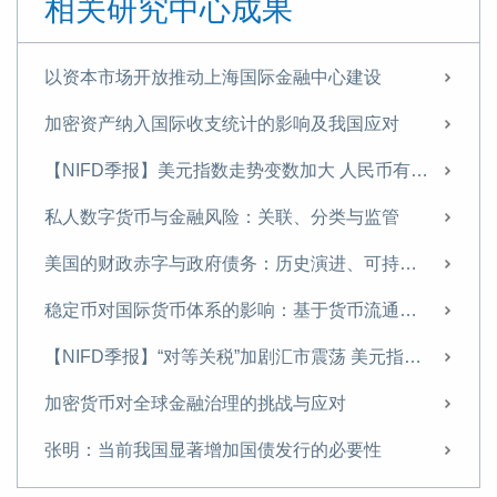
相关研究中心成果
如何通过财政金融协同支持中小企业融资——基于某西部沿边省份的调查研究
数字货币对国际金融体系的重构
以资本市场开放推动上海国际金融中心建设
中国的不良资产处置：发展历程、国际经验与政策建议
加密资产纳入国际收支统计的影响及我国应对
《中国金融》｜中国国际收支变化与展望
【NIFD季报】美元指数走势变数加大 人民币有望温和升值——2025年年度人民币汇率分析报告
【NIFD季报】特朗普2.0推动美国再通胀 美元利率与汇率持续高位盘整——2024年度人民币汇率年报
私人数字货币与金融风险：关联、分类与监管
当前的房企困境及应对策略——基于A市房地产市场的实地调研
美国的财政赤字与政府债务：历史演进、可持续性与中国应对
名义GDP增速有望在2025年企稳反弹
稳定币对国际货币体系的影响：基于货币流通域的分析
2025，重磅预判
【NIFD季报】“对等关税”加剧汇市震荡 美元指数步入贬值周——2025H1人民币汇率分析报告
张明 | 安全三论
加密货币对全球金融治理的挑战与应对
特朗普冲击2.0：辨析与应对
张明：当前我国显著增加国债发行的必要性
深化金融改革，做好科技金融大文章
美债震荡动摇美元霸权根基