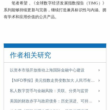
笔者希望，《全球数字经济发展指数报告（TIMG）》
系列能够持续更新与完善，继续打造兼具标识性与内涵、拥
有学术和应用价值的公共产品。
作者相关研究
以资本市场开放推动上海国际金融中心建设
【NIFD季报】美元指数走势变数加大 人民币有望温和升值——2025年年度人民币汇率分析报告
私人数字货币与金融风险：关联、分类与监管
美国的财政赤字与政府债务：历史演进、可持续性与中国应对