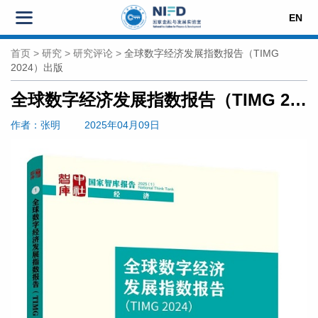
EN
首页
>
研究
>
研究评论
>
全球数字经济发展指数报告（TIMG
2024）出版
全球数字经济发展指数报告（TIMG 2024）出版
作者
：张明
2025年04月09日