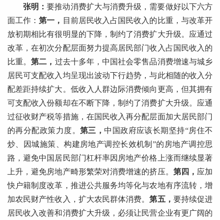
张明：
要推动消费扩大与消费升级，需要做好以下六方
面工作：
第一，
目前居民收入占国民收入的比重，与改革开
放初期相比有很明显的下降，制约了消费扩大升级。应通过
改革，在初次分配层面努力提高居民部门收入占国民收入的
比重。
第二，
过去十多年，中国社会零售品消费增速与城乡
居民可支配收入均呈现出波动下行趋势，与此相随的收入分
配差距持续扩大。低收入人群边际消费倾向更高，但其拥有
可支配收入份额却在不断下降，制约了消费扩大升级。应通
过征收财产税等措施，在国民收入再分配层面加大居民部门
的再分配政策力度。
第三，
中国政府应该长期坚持“房住不
炒、因城施策、构建房地产调控长效机制”的房地产调控思
路，避免中国居民部门杠杆率因房地产价格上涨而继续显著
上升，避免房地产畸形繁荣对消费增速的挤压。
第四，
应加
快户籍制度改革，推进公共服务均等化与农地有序流转，增
加农民财产性收入，扩大农民群体消费。
第五，
要持续促进
居民收入改善和消费扩大升级，必须让民营企业有更广阔的