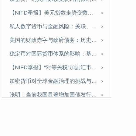
中国的不良资产处置：发展历程、国际经验与政策建议
【NIFD季报】美元指数走势变数加大 人民币有望温和升值——2025年年度人民币汇率分析报告
《中国金融》｜中国国际收支变化与展望
私人数字货币与金融风险：关联、分类与监管
【NIFD季报】特朗普2.0推动美国再通胀 美元利率与汇率持续高位盘整——2024年度人民币汇率年报
美国的财政赤字与政府债务：历史演进、可持续性与中国应对
当前的房企困境及应对策略——基于A市房地产市场的实地调研
稳定币对国际货币体系的影响：基于货币流通域的分析
名义GDP增速有望在2025年企稳反弹
【NIFD季报】“对等关税”加剧汇市震荡 美元指数步入贬值周——2025H1人民币汇率分析报告
2025，重磅预判
加密货币对全球金融治理的挑战与应对
张明 | 安全三论
张明：当前我国显著增加国债发行的必要性
特朗普冲击2.0：辨析与应对
美债震荡动摇美元霸权根基
深化金融改革，做好科技金融大文章
特朗普政策对美国长期国债收益率影响几何