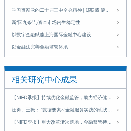
学习贯彻党的二十届三中全会精神 | 郑联盛:健全宏观经济治理体系以提升宏观政策效能的思考
新“国九条”与资本市场内生稳定性
以数字金融赋能上海国际金融中心建设
以金融法完善金融监管体系
澳门独特优势推动现代金融发展
【NIFD季报】优化重点环节金融监管 确保金融系统总体稳定——2024Q2中国金融监管
相关研究中心成果
地方金融风险的表现、根源与监管应对｜政策与监管
【NIFD季报】金融监管改革在深化 资本市场再发“国九条”——2024Q1中国金融监管
【NIFD季报】持续优化金融监管，助力经济健康发展——2025H1中国金融监管
我国内需变动趋势、根源及扩大路径
汪勇、王振： “数据要素×”金融服务实践的现状、问题与建议
欧盟金融数据治理：框架、重点与启示
【NIFD季报】重大改革渐次落地，金融监管持续优化——2024年度中国金融监管