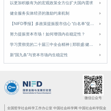
积极参与国际金融监管改革
以更加积极有为的宏观政策全方位扩大国内需求
积极参与国际金融监管改革
健全服务实体经济的激励约束机制
【NIFD季报】完善现代金融监管，有效防范金融风险——2023年度中国金融监管
【NIFD季报】多政策提振股市信心 “白名单”促进房市趋稳——2024Q3中国金融监管
加快建设金融强国：现实价值、短板约束与重要举措
努力提振资本市场！如何增强内在稳定性？
以经济高质量发展促进金融稳定
学习贯彻党的二十届三中全会精神 | 郑联盛:健全宏观经济治理体系以提升宏观政策效能的思考
筑牢“三角循环”风险防护墙
新“国九条”与资本市场内生稳定性
筑牢“三角循环”风险防护墙
以数字金融赋能上海国际金融中心建设
【NIFD季报】金融监管持续深化，重点风险有所缓释——2023Q3中国金融监管
美国金融监管强化的根源、重点及影响
美欧银行业风险的监管反思与启示
微信公众号
美国金融监管强化的根源、重点及影响
全国哲学社会科学工作办公室 中国社会科学网 中国社会科学院金