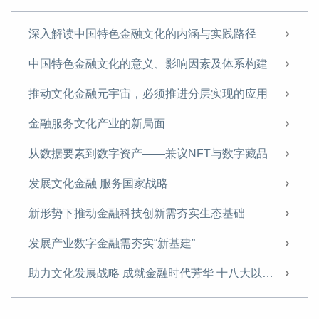
在国际视野下推动文化金融研究
两会丨开启文化产业的新发展阶段：“十四五”规划与2035年远景目标纲要草案解读
深入解读中国特色金融文化的内涵与实践路径
积极创新 发挥文化产权交易所在文化生产要素配置中的关键作用
中国特色金融文化的意义、影响因素及体系构建
“双区”建设背景下，知识产权金融创新与深圳文化金融发展
推动文化金融元宇宙，必须推进分层实现的应用
文化金融、文创金融、文旅金融这些概念有啥区别？
金融服务文化产业的新局面
当前文化金融发展政策的新关注点
从数据要素到数字资产——兼议NFT与数字藏品
当前文化金融发展政策的新关注点
发展文化金融 服务国家战略
金融服务文化实体经济需走出四个认识误区
新形势下推动金融科技创新需夯实生态基础
文化企业要认识和利用好金融工具和资本市场
发展产业数字金融需夯实“新基建”
文化企业如何利用融资担保
助力文化发展战略 成就金融时代芳华 十八大以来我国文化金融发展概述
文化产业保险的特点、发展状况及对策建议
金融服务科技创新是双向奔赴的努力