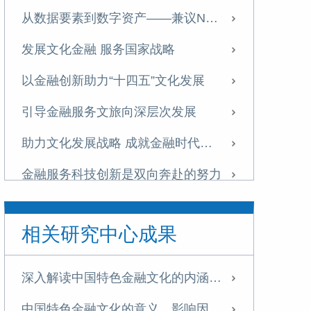
从数据要素到数字资产——兼议NFT与数字藏品
发展文化金融 服务国家战略
以金融创新助力“十四五”文化发展
引导金融服务文旅向深层次发展
助力文化发展战略 成就金融时代芳华 十八大以来我国文化金融发展概述
金融服务科技创新是双向奔赴的努力
版权金融机制、政策与创新实践简析
相关研究中心成果
国外文化金融领域研究概述——以新闻、电影、艺术品和创意产业视角
在国际视野下推动文化金融研究
深入解读中国特色金融文化的内涵与实践路径
两会丨开启文化产业的新发展阶段：“十四五”规划与2035年远景目标纲要草案解读
中国特色金融文化的意义、影响因素及体系构建