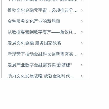
积极创新 发挥文化产权交易所在文化生产要素配置中的关键作用
推动文化金融元宇宙，必须推进分层实现的应用
“双区”建设背景下，知识产权金融创新与深圳文化金融发展
金融服务文化产业的新局面
文化金融、文创金融、文旅金融这些概念有啥区别？
从数据要素到数字资产——兼议NFT与数字藏品
当前文化金融发展政策的新关注点
发展文化金融 服务国家战略
当前文化金融发展政策的新关注点
新形势下推动金融科技创新需夯实生态基础
金融服务文化实体经济需走出四个认识误区
发展产业数字金融需夯实“新基建”
文化企业要认识和利用好金融工具和资本市场
助力文化发展战略 成就金融时代芳华 十八大以来我国文化金融发展概述
文化企业如何利用融资担保
金融服务科技创新是双向奔赴的努力
文化产业保险的特点、发展状况及对策建议
银行服务文化产业的几种创新路径