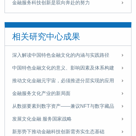
金融服务科技创新是双向奔赴的努力
版权金融机制、政策与创新实践简析
国外文化金融领域研究概述——以新闻、电影、艺术品和创意产业视角
相关研究中心成果
在国际视野下推动文化金融研究
两会丨开启文化产业的新发展阶段：“十四五”规划与2035年远景目标纲要草案解读
深入解读中国特色金融文化的内涵与实践路径
积极创新 发挥文化产权交易所在文化生产要素配置中的关键作用
中国特色金融文化的意义、影响因素及体系构建
“双区”建设背景下，知识产权金融创新与深圳文化金融发展
推动文化金融元宇宙，必须推进分层实现的应用
文化金融、文创金融、文旅金融这些概念有啥区别？
金融服务文化产业的新局面
当前文化金融发展政策的新关注点
从数据要素到数字资产——兼议NFT与数字藏品
当前文化金融发展政策的新关注点
发展文化金融 服务国家战略
金融服务文化实体经济需走出四个认识误区
新形势下推动金融科技创新需夯实生态基础