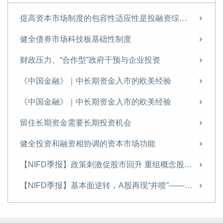
【NIFD季报】基本面逆转，A股再现“井喷”——2024Q3股票市场
提高资本市场制度的包容性适应性是投融资综合改革的核心目标
尹中立：征收房地产税的难点及对策
健全债券市场科技板基础性制度
征收房地产税的难点及对策
财政压力、“合作型”政府干预与企业投资
货币政策如何支持住房租赁业发展？
《中国金融》｜中长期资金入市的欧美经验
【NIFD季报】股市走势分化 新规则引领股市凤凰涅槃——2024Q2股票市场
《中国金融》｜中长期资金入市的欧美经验
尹中立专栏丨需关注股市资金的虹吸效应
留住长期资金需要长期投资机会
需关注股市资金的虹吸效应
健全投资和融资相协调的资本市场功能
【NIFD季报】监管新规开启A股新征程——2024Q1股票市场
【NIFD季报】政策刺激促股市回升 重组概念股波动加大——2024年度股票市场
不断完善“市场+保障”的住房供应体系
【NIFD季报】基本面逆转，A股再现“井喷”——2024Q3股票市场
【NIFD季报】热门赛道股估值回归，“壳价值”升温——2023年度股票市场
【NIFD季报】基本面逆转，A股再现“井喷”——2024Q3股票市场