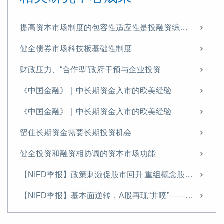
【NIFD季报】基本面逆转，A股再现“井喷”——2024Q3股票市场
【NIFD季报】基本面逆转，A股再现“井喷”——2024Q3股票市场
提高资本市场制度的包容性适应性是投融资综合改革的核心目标
尹中立：征收房地产税的难点及对策
健全债券市场科技板基础性制度
征收房地产税的难点及对策
财政压力、“合作型”政府干预与企业投资
货币政策如何支持住房租赁业发展？
《中国金融》｜中长期资金入市的欧美经验
【NIFD季报】股市走势分化 新规则引领股市凤凰涅槃——2024Q2股票市场
《中国金融》｜中长期资金入市的欧美经验
尹中立专栏丨需关注股市资金的虹吸效应
留住长期资金需要长期投资机会
需关注股市资金的虹吸效应
健全投资和融资相协调的资本市场功能
【NIFD季报】监管新规开启A股新征程——2024Q1股票市场
【NIFD季报】政策刺激促股市回升 重组概念股波动加大——2024年度股票市场
不断完善“市场+保障”的住房供应体系
【NIFD季报】基本面逆转，A股再现“井喷”——2024Q3股票市场
【NIFD季报】热门赛道股估值回归，“壳价值”升温——2023年度股票市场
【NIFD季报】基本面逆转，A股再现“井喷”——2024Q3股票市场