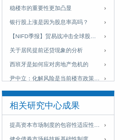
稳楼市的重要性更加凸显
银行股上涨是因为股息率高吗？
【NIFD季报】贸易战冲击全球股市，银行股新高之后存隐忧——2025年第二季度股票市场
关于居民提前还贷现象的分析
西班牙是如何应对房地产危机的
尹中立：化解风险是当前楼市政策的重点任务
尹中立：关于稳定房地产市场的几点建议
相关研究中心成果
【NIFD季报】政策刺激促股市回升 重组概念股波动加大——2024年度股票市场
【NIFD季报】基本面逆转，A股再现“井喷”——2024Q3股票市场
提高资本市场制度的包容性适应性是投融资综合改革的核心目标
【NIFD季报】基本面逆转，A股再现“井喷”——2024Q3股票市场
健全债券市场科技板基础性制度