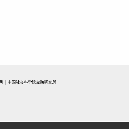
【NIFD季报】人工智能“一马当先”，“中字头”稳健前行——2023Q1股票市场
当前并非出台房产税政策的好时机
尹中立：全面注册制落地，“打新必赚”神话终结
注册制改革将使股票估值结构趋于优化
2023年股市是否会否极泰来？
【NIFD季报】全球黑天鹅事件频发，风险资产承压——2022年度股票市场
网
中国社会科学院金融研究所
坚持房住不炒，有效防范化解地产领域风险
政策进一步发力，持续扭转房地产市场预期
【NIFD季报】美联储加息对A股市场产生冲击——2022Q3股票市场
海外房地产“负资产”的警示