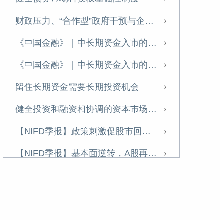
尹中立：征收房地产税的难点及对策
财政压力、“合作型”政府干预与企业投资
征收房地产税的难点及对策
《中国金融》｜中长期资金入市的欧美经验
货币政策如何支持住房租赁业发展？
《中国金融》｜中长期资金入市的欧美经验
【NIFD季报】股市走势分化 新规则引领股市凤凰涅槃——2024Q2股票市场
留住长期资金需要长期投资机会
尹中立专栏丨需关注股市资金的虹吸效应
健全投资和融资相协调的资本市场功能
需关注股市资金的虹吸效应
【NIFD季报】政策刺激促股市回升 重组概念股波动加大——2024年度股票市场
【NIFD季报】监管新规开启A股新征程——2024Q1股票市场
【NIFD季报】基本面逆转，A股再现“井喷”——2024Q3股票市场
不断完善“市场+保障”的住房供应体系
【NIFD季报】基本面逆转，A股再现“井喷”——2024Q3股票市场
【NIFD季报】热门赛道股估值回归，“壳价值”升温——2023年度股票市场
政策发力有助于扭转房价预期