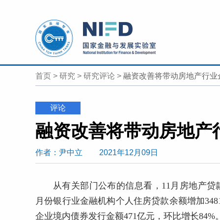
首页
>
研究
>
研究评论
>
融资改善将带动房地产行业
评论
融资改善将带动房地产
作者
：尹中立
2021年12月09日
从有关部门公布的信息看，11月
房地产
贷
月份
银行业
金融机构个人住房贷款余额增加348
企业境内债券发行金额471亿元，环比增长84