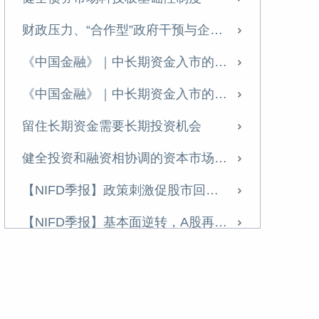
尹中立：征收房地产税的难点及对策
财政压力、“合作型”政府干预与企业投资
征收房地产税的难点及对策
《中国金融》｜中长期资金入市的欧美经验
货币政策如何支持住房租赁业发展？
《中国金融》｜中长期资金入市的欧美经验
【NIFD季报】股市走势分化 新规则引领股市凤凰涅槃——2024Q2股票市场
留住长期资金需要长期投资机会
尹中立专栏丨需关注股市资金的虹吸效应
健全投资和融资相协调的资本市场功能
需关注股市资金的虹吸效应
【NIFD季报】政策刺激促股市回升 重组概念股波动加大——2024年度股票市场
【NIFD季报】监管新规开启A股新征程——2024Q1股票市场
【NIFD季报】基本面逆转，A股再现“井喷”——2024Q3股票市场
不断完善“市场+保障”的住房供应体系
【NIFD季报】基本面逆转，A股再现“井喷”——2024Q3股票市场
【NIFD季报】热门赛道股估值回归，“壳价值”升温——2023年度股票市场
政策发力有助于扭转房价预期