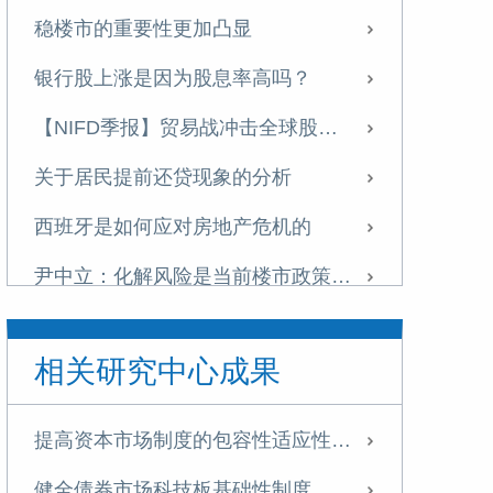
稳楼市的重要性更加凸显
银行股上涨是因为股息率高吗？
【NIFD季报】贸易战冲击全球股市，银行股新高之后存隐忧——2025年第二季度股票市场
关于居民提前还贷现象的分析
西班牙是如何应对房地产危机的
尹中立：化解风险是当前楼市政策的重点任务
尹中立：关于稳定房地产市场的几点建议
相关研究中心成果
【NIFD季报】政策刺激促股市回升 重组概念股波动加大——2024年度股票市场
【NIFD季报】基本面逆转，A股再现“井喷”——2024Q3股票市场
提高资本市场制度的包容性适应性是投融资综合改革的核心目标
【NIFD季报】基本面逆转，A股再现“井喷”——2024Q3股票市场
健全债券市场科技板基础性制度