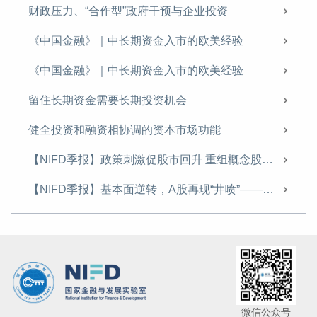
征收房地产税的难点及对策
财政压力、“合作型”政府干预与企业投资
货币政策如何支持住房租赁业发展？
《中国金融》｜中长期资金入市的欧美经验
【NIFD季报】股市走势分化 新规则引领股市凤凰涅槃——2024Q2股票市场
《中国金融》｜中长期资金入市的欧美经验
尹中立专栏丨需关注股市资金的虹吸效应
留住长期资金需要长期投资机会
需关注股市资金的虹吸效应
健全投资和融资相协调的资本市场功能
【NIFD季报】监管新规开启A股新征程——2024Q1股票市场
【NIFD季报】政策刺激促股市回升 重组概念股波动加大——2024年度股票市场
不断完善“市场+保障”的住房供应体系
【NIFD季报】基本面逆转，A股再现“井喷”——2024Q3股票市场
【NIFD季报】热门赛道股估值回归，“壳价值”升温——2023年度股票市场
【NIFD季报】基本面逆转，A股再现“井喷”——2024Q3股票市场
政策发力有助于扭转房价预期
中证A50指数即将发布：入选股有何特别？
关注市场无风险收益率的变化
微信公众号