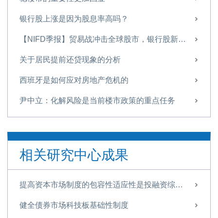
银行股上涨是因为股息率高吗？
【NIFD季报】贸易战冲击全球股市，银行股新高之后存隐忧——2025年第二季度股票市场
关于居民提前还贷现象的分析
西班牙是如何应对房地产危机的
尹中立：化解风险是当前楼市政策的重点任务
尹中立：关于稳定房地产市场的几点建议
【NIFD季报】政策刺激促股市回升 重组概念股波动加大——2024年度股票市场
相关研究中心成果
【NIFD季报】基本面逆转，A股再现“井喷”——2024Q3股票市场
【NIFD季报】基本面逆转，A股再现“井喷”——2024Q3股票市场
提高资本市场制度的包容性适应性是投融资综合改革的核心目标
尹中立：征收房地产税的难点及对策
健全债券市场科技板基础性制度