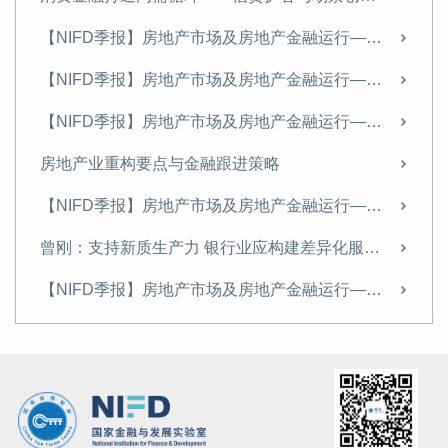
有效控制房企风险蔓延 政策优化应从供需两端持续发力
【NIFD季报】房地产市场及房地产金融运行——2025H1房地产金融
【NIFD季报】房企违约风险依然严峻——2023Q2房地产金融
【NIFD季报】房地产市场及房地产金融运行——2024年度房地产金融
完善货币管理机制 建设现代中央银行制度
【NIFD季报】房地产市场及房地产金融运行——2024Q3房地产金融
【NIFD季报】小阳春行情可持续吗？——2023Q1房地产金融
房地产业重构要点与金融跟进策略
【NIFD季报】凛冬已过 筑底在望——2022年度房地产金融
【NIFD季报】房地产市场及房地产金融运行——2024Q2--房地产金融
房地产市场风险：根源、影响及对策——兼论金融如何促进房地产转型
曾刚：支持新质生产力 银行业应构建差异化服务体系
【NIFD季报】市场气若游丝 政策注入强心剂——2022Q3房地产金融
【NIFD季报】房地产市场及房地产金融运行——2023年度房地产金融
【NIFD季报】稳妥处置“集体停贷”事件至关重要——2022Q2房地产金融
“一带一路”建设助推人民币国际化
【NIFD季报】市场下行依旧 政策积极应对——2022Q1房地产金融
推进租赁住房市场，租金管制是最优政策选项吗？