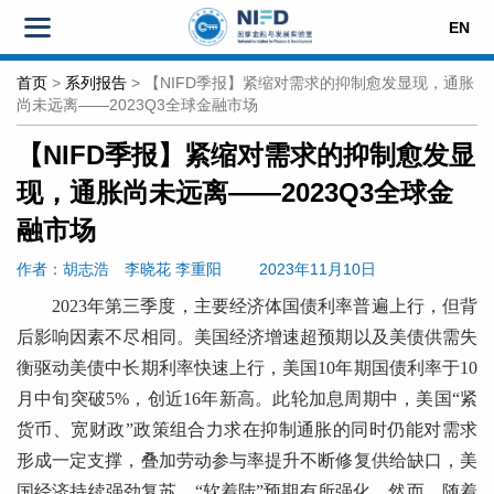
EN
首页
>
系列报告
>
【NIFD季报】紧缩对需求的抑制愈发显现，通胀
尚未远离——2023Q3全球金融市场
【NIFD季报】紧缩对需求的抑制愈发显
现，通胀尚未远离——2023Q3全球金
融市场
作者：胡志浩
李晓花 李重阳
2023年11月10日
2023年第三季度，主要经济体国债利率普遍上行，但背
后影响因素不尽相同。美国经济增速超预期以及美债供需失
衡驱动美债中长期利率快速上行，美国10年期国债利率于10
月中旬突破5%，创近16年新高。此轮加息周期中，美国“紧
货币、宽财政”政策组合力求在抑制通胀的同时仍能对需求
形成一定支撑，叠加劳动参与率提升不断修复供给缺口，美
国经济持续强劲复苏，“软着陆”预期有所强化。然而，随着