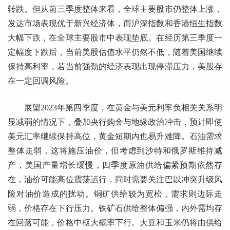
转跌。但从前三季度整体来看，全球主要股市仍整体上涨，
发达市场表现优于新兴经济体，而沪深指数和香港恒生指数
大幅下跌，在全球主要股市中表现垫底。在经历第三季度一
定幅度下跌后，当前美股估值水平仍然不低，随着美国继续
保持高利率，若当前强劲的经济表现出现停滞压力，美股存
在一定回调风险。
展望2023年第四季度，在黄金与美元利率负相关关系明
显减弱的情况下，叠加央行购金与地缘政治冲击，预计即使
美元汇率继续保持高位，黄金短期内也易升难降。石油需求
整体走弱，这将施压油价，但考虑到沙特和俄罗斯维持减
产，美国产量增长缓慢，四季度原油供给偏紧预期依然存
在，油价可能高位震荡运行，同时需要关注巴以冲突升级风
险对油价造成的扰动。铜矿供给较为宽松，需求则边际走
弱，价格存在下行压力。铁矿石供给整体偏强，内外需均存
在回落可能，价格中枢大概率下行。大豆和玉米仍将由供给