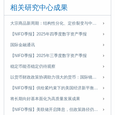
【NIFD季报】政策转向的前夜——2023年度全球金融市场
相关研究中心成果
不同资金成本下的资本资产定价模型研究 ——基于中国债券市场
地方AMC行业数字化转型问题研究
大宗商品新周期：结构性分化、定价裂变与中国战略应对
【NIFD季报】紧缩对需求的抑制愈发显现，通胀尚未远离——2023Q3全球金融市场
【NIFD季报】2025年四季度数字资产季报
【NIFD季报】美国能否避免硬着陆？——2023Q2全球金融市场
国际金融通讯
汇率决定理论中的利率平价 ——兼议人民币均衡汇率
【NIFD季报】2025年三季度数字资产季报
【NIFD季报】2023Q1全球金融市场
稳定币能否稳定仍待观察
【NIFD季报】2022年度全球金融市场
以货币财政政策协调助力强大的货币：国际镜鉴与启示
流动性结构转变下的美元困境
【NIFD季报】供给紧约束下的美国经济新平衡——2024年度全球金融市场
数字时代的货币竞争及对中国的建议
将长期向好基本面化为高质量发展成果
【NIFD季报】2022Q3全球金融市场
【NIFD季报】美联储开启降息，但政策路径仍不明朗——2024Q3全球金融市场