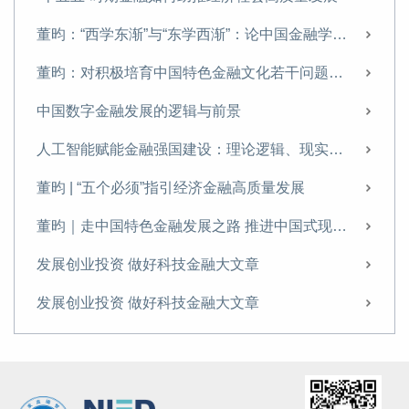
构建高水平社会主义市场经济体制 深化金融体制改革
董昀：“西学东渐”与“东学西渐”：论中国金融学自主知识体系的文化根基
中国的数字金融发展：理论机制、现实背景与政策建议
董昀：对积极培育中国特色金融文化若干问题的思考
如何深化金融体制改革
中国数字金融发展的逻辑与前景
如何深化金融体制改革
人工智能赋能金融强国建设：理论逻辑、现实路径与风险挑战
加快推进成渝地区金融基础设施建设
董昀 | “五个必须”指引经济金融高质量发展
董昀：健全宏观经济治理要坚持一个根本遵循，处理好三大关系 | 前瞻三中全会
董昀｜走中国特色金融发展之路 推进中国式现代化进程
校友面对面 | 董昀：直面现象，把握时代脉搏
发展创业投资 做好科技金融大文章
董昀：以积极财政政策助力经济持续回升
发展创业投资 做好科技金融大文章
董昀：建设多层次科技金融体系 做好科技金融大文章
发展创业投资 做好科技金融大文章
构建中国特色现代金融体系 加快建设金融强国