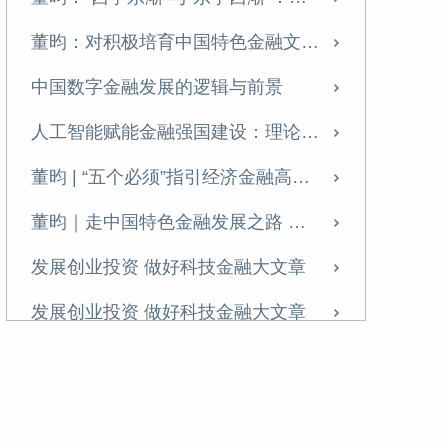
构建高水平社会主义市场经济体制 深化金融体制改革
董昀：对积极培育中国特色金融文化若干问题的思考
中国的数字金融发展：理论机制、现实背景与政策建议
中国数字金融发展的逻辑与前景
如何深化金融体制改革
人工智能赋能金融强国建设：理论逻辑、现实路径与风险挑战
如何深化金融体制改革
董昀 | “五个必须”指引经济金融高质量发展
加快推进成渝地区金融基础设施建设
董昀｜走中国特色金融发展之路 推进中国式现代化进程
董昀：健全宏观经济治理要坚持一个根本遵循，处理好三大关系 | 前瞻三中全会
发展创业投资 做好科技金融大文章
校友面对面 | 董昀：直面现象，把握时代脉搏
发展创业投资 做好科技金融大文章
董昀：以积极财政政策助力经济持续回升
发展创业投资 做好科技金融大文章
董昀：建设多层次科技金融体系 做好科技金融大文章
构建中国特色现代金融体系 加快建设金融强国