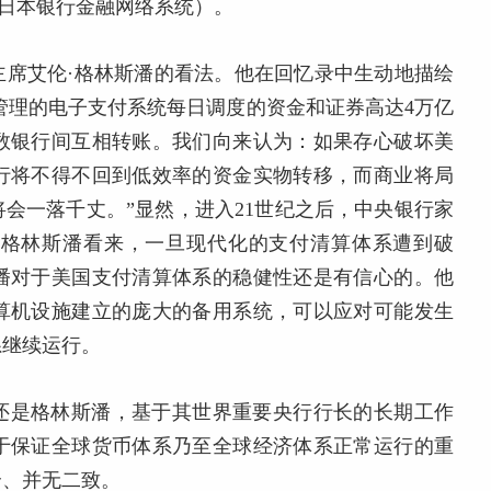
 System，日本银行金融网络系统）。
主席艾伦·格林斯潘的看法。他在回忆录中生动地描绘
联储管理的电子支付系统每日调度的资金和证券高达4万亿
数银行间互相转账。我们向来认为：如果存心破坏美
行将不得不回到低效率的资金实物转移，而商业将局
会一落千丈。”显然，进入21世纪之后，中央银行家
在格林斯潘看来，一旦现代化的支付清算体系遭到破
潘对于美国支付清算体系的稳健性还是有信心的。他
算机设施建立的庞大的备用系统，可以应对可能发生
系继续运行。
还是格林斯潘，基于其世界重要央行行长的长期工作
于保证全球货币体系乃至全球经济体系正常运行的重
合、并无二致。