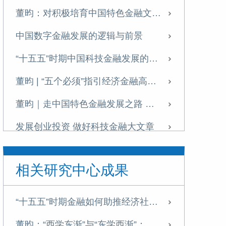
董昀：对积极培育中国特色金融文化若干问题的思考
中国数字金融发展的逻辑与前景
“十五五”时期中国科技金融发展的目标、挑战与实践路径
董昀 | “五个必须”指引经济金融高质量发展
董昀｜走中国特色金融发展之路 推进中国式现代化进程
发展创业投资 做好科技金融大文章
发展创业投资 做好科技金融大文章
相关研究中心成果
发展创业投资 做好科技金融大文章
成渝地区金融基础设施建设需加快推进
“十五五”时期金融如何助推经济社会高质量发展
中国数字金融发展从金融科技企业主导转向以金融机构数字化转型为主线
董昀：“西学东渐”与“东学西渐”：论中国金融学自主知识体系的文化根基