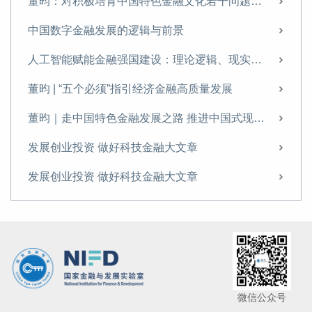
董昀：对积极培育中国特色金融文化若干问题的思考
如何深化金融体制改革
中国数字金融发展的逻辑与前景
加快推进成渝地区金融基础设施建设
人工智能赋能金融强国建设：理论逻辑、现实路径与风险挑战
董昀：健全宏观经济治理要坚持一个根本遵循，处理好三大关系 | 前瞻三中全会
董昀 | “五个必须”指引经济金融高质量发展
校友面对面 | 董昀：直面现象，把握时代脉搏
董昀｜走中国特色金融发展之路 推进中国式现代化进程
董昀：以积极财政政策助力经济持续回升
发展创业投资 做好科技金融大文章
董昀：建设多层次科技金融体系 做好科技金融大文章
发展创业投资 做好科技金融大文章
构建中国特色现代金融体系 加快建设金融强国
发展创业投资 做好科技金融大文章
多学科视角下国际金融危机传染研究新进展
坚持经济和金融一盘棋思想
坚持经济和金融一盘棋思想
微信公众号