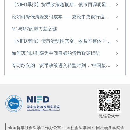
【NIFD季报】基本面多空交织，长端下行可能尚存——2023Q3债券市场
【NIFD季报】货币政策超预期，债市回调明显——2024Q3债券市场
优化外债管理 服务新发展格局
论如何降低跨境支付成本——兼论中央银行流动桥机制
金融学的十大原理
M1与M2的剪刀差之谜
中美博弈中的贸易变局
【NIFD季报】债市流动性充裕，收益率整体下行——2024Q2债券市场
【NIFD季报】政策空间充足，利率或未探底——2023Q2债券市场
如何迈向以利率为中间目标的货币政策框架
从美联储对硅谷银行的救助看央行货币政策救助思维的变迁 —基于非线性期望视角
专访彭兴韵：货币政策进入转型时刻，“中国版QE”没有必要
中国结构性货币政策的实践与成效
发行超长期特别国债的背景、特点与意义
金融监管大变革
【NIFD季报】内外通胀不一，利率上行有限——2023Q1债券市场
【NIFD季报】稳中求进，顺势而为——2022年度债券市场
微信公众号
美联储激进加息及对中国债券市场的外溢效应
全国哲学社会科学工作办公室 中国社会科学网 中国社会科学院金