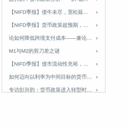
【NIFD季报】稳中有进，静水流深——2023年度债券市场
【NIFD季报】债牛未尽，宽松延续——2024年度债券市场
一本金融学教材的守正与创新 ——写在《金融学原理》出版20年之际
【NIFD季报】货币政策超预期，债市回调明显——2024Q3债券市场
【NIFD季报】基本面多空交织，长端下行可能尚存——2023Q3债券市场
论如何降低跨境支付成本——兼论中央银行流动桥机制
优化外债管理 服务新发展格局
M1与M2的剪刀差之谜
金融学的十大原理
【NIFD季报】债市流动性充裕，收益率整体下行——2024Q2债券市场
中美博弈中的贸易变局
如何迈向以利率为中间目标的货币政策框架
【NIFD季报】政策空间充足，利率或未探底——2023Q2债券市场
专访彭兴韵：货币政策进入转型时刻，“中国版QE”没有必要
从美联储对硅谷银行的救助看央行货币政策救助思维的变迁 —基于非线性期望视角
发行超长期特别国债的背景、特点与意义
中国结构性货币政策的实践与成效
金融监管大变革