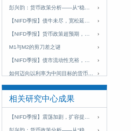
彭兴韵：货币政策分析——从“稳健”到“适度宽松”
【NIFD季报】债牛未尽，宽松延续——2024年度债券市场
【NIFD季报】货币政策超预期，债市回调明显——2024Q3债券市场
M1与M2的剪刀差之谜
【NIFD季报】债市流动性充裕，收益率整体下行——2024Q2债券市场
如何迈向以利率为中间目标的货币政策框架
专访社科院金融所彭兴韵：如何迈向以利率为中间目标的货币政策框架
相关研究中心成果
专访彭兴韵：货币政策进入转型时刻，“中国版QE”没有必要
【NIFD季报】流动性宽松，债牛行情延续——2024Q1债券市场
【NIFD季报】震荡加剧，扩容提速——2025H1债券市场
总量和结构双重调节的货币政策新范式
彭兴韵：货币政策分析——从“稳健”到“适度宽松”