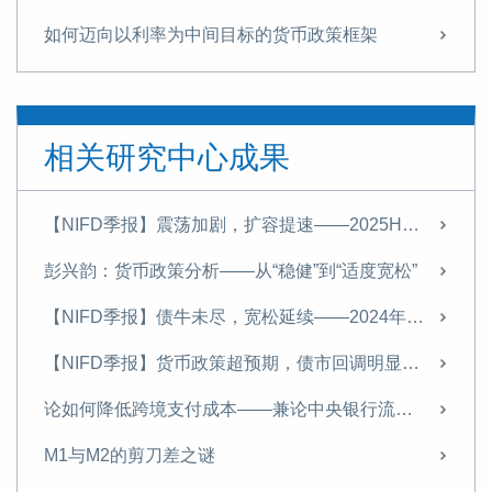
如何迈向以利率为中间目标的货币政策框架
专访社科院金融所彭兴韵：如何迈向以利率为中间目标的货币政策框架
专访彭兴韵：货币政策进入转型时刻，“中国版QE”没有必要
相关研究中心成果
【NIFD季报】流动性宽松，债牛行情延续——2024Q1债券市场
总量和结构双重调节的货币政策新范式
【NIFD季报】震荡加剧，扩容提速——2025H1债券市场
【NIFD季报】稳中有进，静水流深——2023年度债券市场
彭兴韵：货币政策分析——从“稳健”到“适度宽松”
一本金融学教材的守正与创新 ——写在《金融学原理》出版20年之际
【NIFD季报】债牛未尽，宽松延续——2024年度债券市场
【NIFD季报】基本面多空交织，长端下行可能尚存——2023Q3债券市场
【NIFD季报】货币政策超预期，债市回调明显——2024Q3债券市场
优化外债管理 服务新发展格局
论如何降低跨境支付成本——兼论中央银行流动桥机制
金融学的十大原理
M1与M2的剪刀差之谜