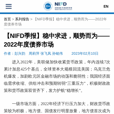
EN
首页
>
系列报告
>
【NIFD季报】稳中求进，顺势而为——2022年
度债券市场
【NIFD季报】稳中求进，顺势而为——
2022年度债券市场
作者：彭兴韵
周莉萍 张飞凤 孙铭伟
2023年02月10日
进入2022年，美联储加快收紧货币政策，年内连续7次
累计加息425个基点，全球资本大规模回流美国；乌克兰危
机爆发，加剧欧元区金融市场的动荡和脆弱性；我国经济面
临需求收缩、供给冲击和预期转弱“三重压力”，积极财政政
策和货币政策双管齐下，发力护航“稳增长”。
一级市场方面，2022年经济下行压力加大，财政货币政
策较为积极，地方债、国债发行明显放量，地方债首次成为