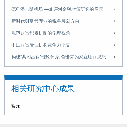
疯狗浪与随机场 —兼评对金融对策研究的启示
新时代财富管理业的税务筹划方向
规范财富积累机制的伦理视角
中国财富管理机构竞争力报告
构建“共同富裕”理论体系 色诺芬的家庭理财思想及共同富裕启示
银行理财“双池”新模式的潜在风险及对策
“第一个百年” 银行理财的“双本源回归”
相关研究中心成果
中国互联网理财市场：行为、风险与对策 ———互联网理财指数报告（2019）
英属维京群岛私人信托公司的设立运作对财富管理的启示
暂无
日本财富管理业研究报告