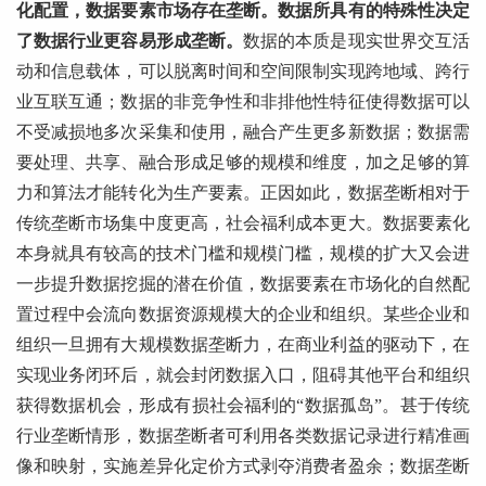
化配置，数据要素市场存在垄断。数据所具有的特殊性决定
了数据行业更容易形成垄断。
数据的本质是现实世界交互活
动和信息载体，可以脱离时间和空间限制实现跨地域、跨行
业互联互通；数据的非竞争性和非排他性特征使得数据可以
不受减损地多次采集和使用，融合产生更多新数据；数据需
要处理、共享、融合形成足够的规模和维度，加之足够的算
力和算法才能转化为生产要素。正因如此，数据垄断相对于
传统垄断市场集中度更高，社会福利成本更大。数据要素化
本身就具有较高的技术门槛和规模门槛，规模的扩大又会进
一步提升数据挖掘的潜在价值，数据要素在市场化的自然配
置过程中会流向数据资源规模大的企业和组织。某些企业和
组织一旦拥有大规模数据垄断力，在商业利益的驱动下，在
实现业务闭环后，就会封闭数据入口，阻碍其他平台和组织
获得数据机会，形成有损社会福利的“数据孤岛”。甚于传统
行业垄断情形，数据垄断者可利用各类数据记录进行精准画
像和映射，实施差异化定价方式剥夺消费者盈余；数据垄断