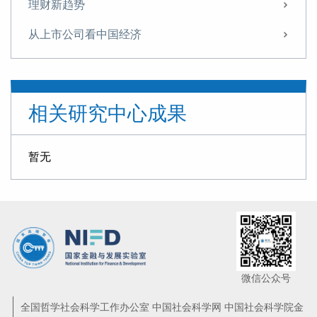
理财新趋势
从上市公司看中国经济
东京湾区崛起的启示
如何理解美联储降息
相关研究中心成果
政策转向的开始
不一样的地产周期
暂无
如何看二季度经济数据
2万亿社融的结构性难题
再造金融3.0
“沪伦通”的新意
微信公众号
当全球新一轮宽松周期来临
全国哲学社会科学工作办公室 中国社会科学网 中国社会科学院金