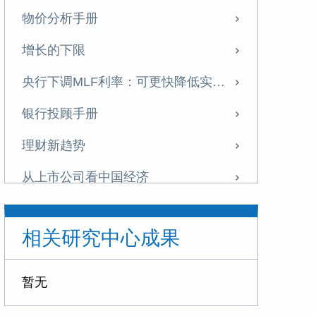
物价分析手册
增长的下限
央行下调MLF利率：可更快降低实体融资成本
银行投顾手册
理财新趋势
从上市公司看中国经济
东京湾区崛起的启示
相关研究中心成果
如何理解美联储降息
政策转向的开始
暂无
不一样的地产周期