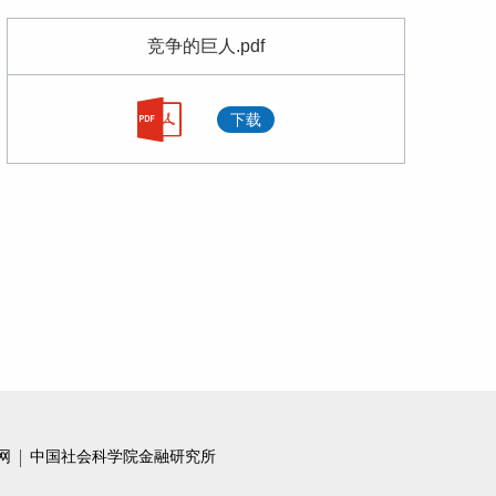
如何看二季度经济数据
竞争的巨人.pdf
2万亿社融的结构性难题
下载
再造金融3.0
“沪伦通”的新意
当全球新一轮宽松周期来临
疯狂的石头
期待金融3.0时代 让参与的金融机构更加的丰富
5月经济数据反映了什么？
利率并轨专题
网
中国社会科学院金融研究所
5月社融数据的亮点与隐忧