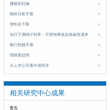
腰斩的社融
物价分析手册
增长的下限
央行下调MLF利率：可更快降低实体融资成本
银行投顾手册
理财新趋势
从上市公司看中国经济
东京湾区崛起的启示
如何理解美联储降息
相关研究中心成果
政策转向的开始
不一样的地产周期
暂无