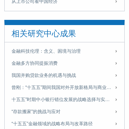
从上市公司看中国经济
东京湾区崛起的启示
如何理解美联储降息
相关研究中心成果
政策转向的开始
不一样的地产周期
金融科技伦理：含义、困境与治理
如何看二季度经济数据
金融多方协同提振消费
2万亿社融的结构性难题
我国并购贷款业务的机遇与挑战
再造金融3.0
曾刚：“十五五”期间我国对外开放新格局与商业银行经营策略
“沪伦通”的新意
十五五”时期中小银行错位发展的战略选择与实施路径
当全球新一轮宽松周期来临
“存款搬家”的挑战与应对
疯狂的石头
“十五五”金融领域的战略布局与改革路径