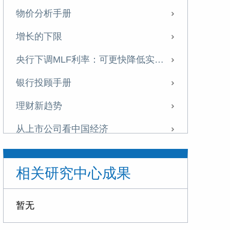
物价分析手册
增长的下限
央行下调MLF利率：可更快降低实体融资成本
银行投顾手册
理财新趋势
从上市公司看中国经济
东京湾区崛起的启示
相关研究中心成果
如何理解美联储降息
政策转向的开始
暂无
不一样的地产周期