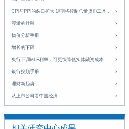
CPI与PPI的裂口扩大 短期将控制总量货币工具的使用
腰斩的社融
物价分析手册
增长的下限
央行下调MLF利率：可更快降低实体融资成本
银行投顾手册
理财新趋势
从上市公司看中国经济
东京湾区崛起的启示
如何理解美联储降息
相关研究中心成果