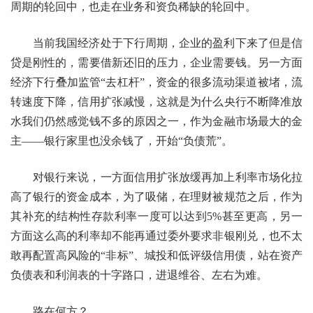
周期的轮回中，也走在业务和资负稀缺的轮回中。
当前我国经济处于下行周期，企业的盈利下来了但是信
贷是刚性的，需要借新还旧的压力，企业需要钱。另一方面
经济下行叠加监管“去杠杆”，资金的很多流动渠道被堵，流
转速度下降，信用扩张减慢，这就是为什么央行不断降准放
水我们仍然感觉钱不多的原因之一，作为金融市场最大的金
主——银行家里也没余钱了，开始“负债荒”。
对银行来说，一方面信用扩张放缓再加上利率市场化拉
高了银行的资金成本，为了吸储，在理财被规范之后，作为
其补充的结构性存款利率一度可以达到5%甚至更高，另一
方面这么高的利率却不能再通过委外要求非银刚兑，也不太
敢再配置高风险的“非标”、城投和低评级信用债，站在资产
负债表和利润表的十字路口，进退维谷、左右为难。
路在何方？