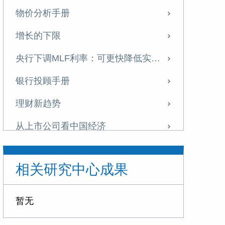
物价分析手册
增长的下限
央行下调MLF利率：可更快降低实体融资成本
银行投顾手册
理财新趋势
从上市公司看中国经济
东京湾区崛起的启示
相关研究中心成果
如何理解美联储降息
政策转向的开始
暂无
不一样的地产周期