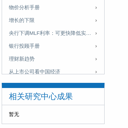
物价分析手册
增长的下限
央行下调MLF利率：可更快降低实体融资成本
银行投顾手册
理财新趋势
从上市公司看中国经济
东京湾区崛起的启示
相关研究中心成果
如何理解美联储降息
政策转向的开始
暂无
不一样的地产周期