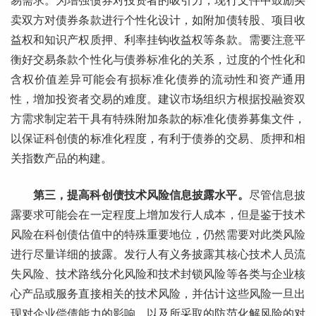
易需求。为增强债券对投资者的吸引力，现行文件中鼓励买
卖双方对债券条款进行个性化设计，如附加债转股、项目收
益权和知识产权质押、利率挂钩收益权等条款。需要注意平
衡好交易条款个性化与债券标准化的关系，过度的个性化和
含权价值差异可能会有损标准化债券的流动性和资产通用
性，增加投资者交易的难度。建议市场组织方根据投融资双
方需求制定若干具有特殊附加条款的标准化债券募集文件，
以保证科创债的标准化程度，有利于债券的交易、质押和相
关指数产品的构建。
第三，提高科创债技术风险信息披露水平。
尽管信息披
露要求可能会在一定程度上增加发行人成本，但是鉴于技术
风险在科创债估值中的特殊重要地位，仍然需要对此类风险
进行尽量详细的披露。发行人有义务披露其核心技术人员流
失风险、技术路线分化风险和技术封锁风险等各类与企业核
心产品或服务直接相关的技术风险，并估计这些风险一旦出
现对企业偿债能力的影响，以及所采取的防范化解风险的对