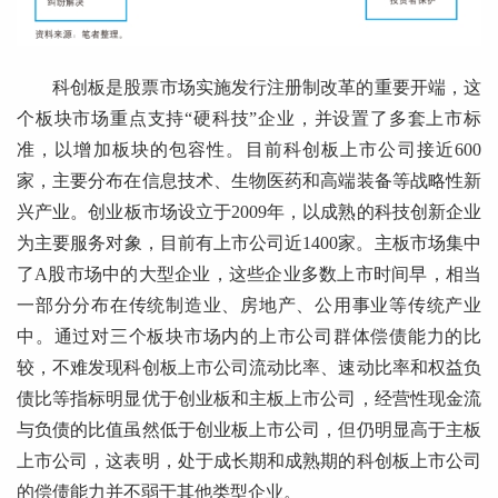
科创板是股票市场实施发行注册制改革的重要开端，这
个板块市场重点支持“硬科技”企业，并设置了多套上市标
准，以增加板块的包容性。目前科创板上市公司接近600
家，主要分布在信息技术、生物医药和高端装备等战略性新
兴产业。创业板市场设立于2009年，以成熟的科技创新企业
为主要服务对象，目前有上市公司近1400家。主板市场集中
了A股市场中的大型企业，这些企业多数上市时间早，相当
一部分分布在传统制造业、房地产、公用事业等传统产业
中。通过对三个板块市场内的上市公司群体偿债能力的比
较，不难发现科创板上市公司流动比率、速动比率和权益负
债比等指标明显优于创业板和主板上市公司，经营性现金流
与负债的比值虽然低于创业板上市公司，但仍明显高于主板
上市公司，这表明，处于成长期和成熟期的科创板上市公司
的偿债能力并不弱于其他类型企业。