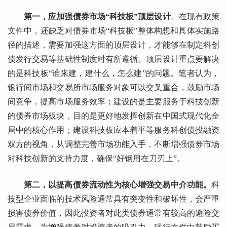
第一，应加强债券市场“科技板”顶层设计
。在现有政策
文件中，还缺乏对债券市场“科技板”整体构想和具体实施路
径的描述，需要加强这方面的顶层设计，才能够在制定科创
债发行交易等基础性制度时有所遵循。顶层设计重点要解决
的是科技板“谁来建，建什么，怎么建”的问题。笔者认为，
银行间市场和交易所市场服务对象可以交叉重合，鼓励市场
间竞争，提高市场服务效率；建设的是主要服务于科技创新
的债券市场板块，目的是更好地发挥创新在中国式现代化全
局中的核心作用；建设科技板应本着平等服务科创债投融资
双方的视角，从调整完善市场功能入手，不断增强债券市场
对科技创新的支持力度，确保“好钢用在刀刃上”。
第二，以提高债券流动性为核心增强交易中介功能。
科
技型企业面临的技术风险通常具有突变性和破坏性，会严重
损害债券价值，因此投资者对此类债券通常有较高的避险交