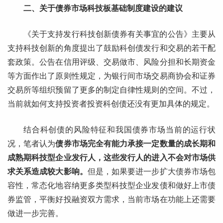
二、关于债券市场科技板基础制度建设的建议
《关于支持发行科技创新债券有关事宜的公告》主要从
支持科技创新的角度提出了鼓励科创债发行和交易的若干配
套政策。公告在信用评级、交易做市、风险分担和长期资金
等方面作出了原则性规定，为银行间市场交易商协会和证券
交易所等组织预留了更多的制定自律性规则的空间。不过，
当前就如何支持投资者投资科创债还没有更加具体的规定。
结合科创债的风险特征和我国债券市场当前的运行状
况，笔者认为
债券市场完全有能力承接一定数量的成长期和
成熟期科技型企业发行人，这些发行人的进入不会对市场供
求关系造成较大影响。
但是，如果要进一步扩大债券市场包
容性，常态化地容纳更多类型科技型企业发债和做好上市债
券监管，平衡好投融资双方需求，当前市场在功能上还需要
做进一步完善。