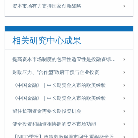
资本市场有力支持国家创新战略
中国特色现代资本市场，“特”在何处？
金融支持扩大有效投资之策
相关研究中心成果
把握宏观经济形势和融资机会，构建发展新模式
维护金融稳定有序 防范和处置金融风险
提高资本市场制度的包容性适应性是投融资综合改革的核心目标
维护金融稳定有序 防范和处置金融风险
财政压力、“合作型”政府干预与企业投资
维护金融稳定 有序防范和处置金融风险
《中国金融》｜中长期资金入市的欧美经验
中国特色资本市场：基础、目标与路径
《中国金融》｜中长期资金入市的欧美经验
2022年A股市场展望
留住长期资金需要长期投资机会
北交所对A股市场的结构性影响
健全投资和融资相协调的资本市场功能
深化改革促进资本市场健康发展
【NIFD季报】政策刺激促股市回升 重组概念股波动加大——2024年度股票市场