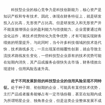
科技型企业的核心竞争力是科技创新能力，核心资产是
知识产权和专有技术。因此，体现在财务特征上，就是研发
投入占比高，无形资产占比高。但是研发投入和无形资产并
不能直接增强企业的盈利能力与偿债能力。企业需要通过商
业化运作，将技术优势转化为竞争优势，才有可能实现财务
绩效的明显提升。与此同时，当今许多科技领域的技术迭代
快，技术路线多元，一旦出现某些颠覆性创新，就会导致主
流技术路线发生变化，一些科技型企业原有的技术优势可能
在短期内消失，其产品或服务会很快失去市场，财务绩效出
现逆转，信用风险迅速升高。
处于不同发展阶段的科技型企业的信用风险呈现不同特
征。
处于种子期、初创期的企业，可能具有某些技术优势，
主打产品或者服务能够占有一定市场份额，甚至在短期内成
为所谓明星企业、独角兽企业，但是这类企业整体发展不成