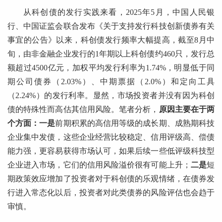
从科创债的发行实践来看，2025年5月，中国人民银
行、中国证监会联合发布《关于支持发行科技创新债券有关
事宜的公告》以来，科创债发行频率大幅提高，截至8月中
旬，由非金融企业发行的1年期以上科创债约460只，发行总
额超过4500亿元，加权平均发行利率为1.74%，明显低于同
期公司债券（2.03%）、中期票据（2.0%）和定向工具
（2.24%）的发行利率。显然，市场投资者并没有因为科创
债的特殊性而高估其信用风险。笔者分析，
原因主要在于两
个方面：一是
前期积累的高信用等级的成长期、成熟期科技
企业集中发债，这些企业经营比较稳定、信用评级高、偿债
能力强，更容易获得市场认可，如果后续一些低评级科技型
企业进入市场，它们的信用风险溢价很有可能上升；
二是
短
期政策效应增加了投资者对于科创债的乐观情绪，在债券发
行进入常态化以后，投资者对此类债券的风险评估也会趋于
审慎。