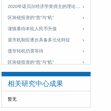
2020年诺贝尔经济学奖得主的理论贡献与价值
区块链投资的“危”与“机”
谨慎看待本轮人民币升值
退市机制应逐步具备多元化特征
债市转机仍需等待
区块链投资的“危”与“机”
日本首相更替对中日关系的影响及应对
相关研究中心成果
如何看待重点房企资金监管
政策持稳 债市震荡
暂无
李湛对中国宏观经济三季度展望：内需挖潜是关键