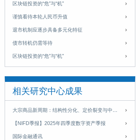
区块链投资的“危”与“机”
谨慎看待本轮人民币升值
退市机制应逐步具备多元化特征
债市转机仍需等待
区块链投资的“危”与“机”
日本首相更替对中日关系的影响及应对
如何看待重点房企资金监管
相关研究中心成果
政策持稳 债市震荡
李湛对中国宏观经济三季度展望：内需挖潜是关键
大宗商品新周期：结构性分化、定价裂变与中国战略应对
资本市场改革顺势加速 全面实行注册制可期
【NIFD季报】2025年四季度数字资产季报
创业板注册制改革 对中国资本市场意义重大
国际金融通讯