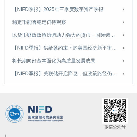
务实稳健推进大资管行业转型
【NIFD季报】2025年三季度数字资产季报
前7月投资增速符合预期 主要靠房地产和基建支撑
稳定币能否稳定仍待观察
从供需视角理解内循环为主、国内国际双循环
以货币财政政策协调助力强大的货币：国际镜鉴与启示
股市和国际政治风险不确定性增大 债市短期下行
【NIFD季报】供给紧约束下的美国经济新平衡——2024年度全球金融市场
二季度GDP增速超预期，供给端修复快于需求端
将长期向好基本面化为高质量发展成果
近期地产调控收紧对股债影响几何？
【NIFD季报】美联储开启降息，但政策路径仍不明朗——2024Q3全球金融市场
投资增速分化催生行业发展新机遇
胡志浩｜更好发挥国债功能的若干思考
房地产行业头部效应持续，利润率改善因素出现
第8轮混沌周期已来，沪指有望升至3800点
把握确定性收益：下半年信用债市场展望
微信公众号
不平衡下的经济复苏：下半年债市且战且退