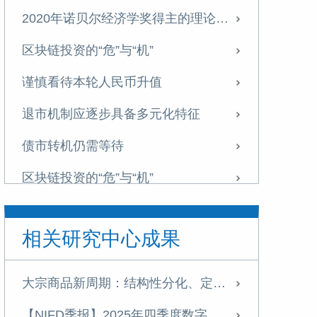
2020年诺贝尔经济学奖得主的理论贡献与价值
区块链投资的“危”与“机”
谨慎看待本轮人民币升值
退市机制应逐步具备多元化特征
债市转机仍需等待
区块链投资的“危”与“机”
日本首相更替对中日关系的影响及应对
相关研究中心成果
如何看待重点房企资金监管
政策持稳 债市震荡
大宗商品新周期：结构性分化、定价裂变与中国战略应对
李湛对中国宏观经济三季度展望：内需挖潜是关键
【NIFD季报】2025年四季度数字资产季报