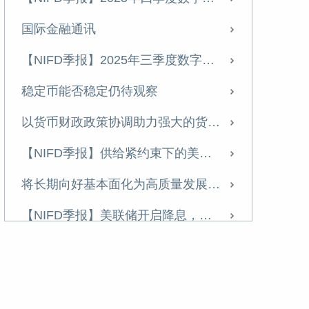
资本市场改革顺势加速 全面实行注册制可期
国际金融通讯
创业板注册制改革 对中国资本市场意义重大
【NIFD季报】2025年三季度数字资产季报
务实稳健推进大资管行业转型
稳定币能否稳定仍待观察
前7月投资增速符合预期 主要靠房地产和基建支撑
以货币财政政策协调助力强大的货币：国际镜鉴与启示
从供需视角理解内循环为主、国内国际双循环
【NIFD季报】供给紧约束下的美国经济新平衡——2024年度全球金融市场
股市和国际政治风险不确定性增大 债市短期下行
将长期向好基本面化为高质量发展成果
二季度GDP增速超预期，供给端修复快于需求端
【NIFD季报】美联储开启降息，但政策路径仍不明朗——2024Q3全球金融市场
近期地产调控收紧对股债影响几何？
胡志浩｜更好发挥国债功能的若干思考
投资增速分化催生行业发展新机遇
房地产行业头部效应持续，利润率改善因素出现