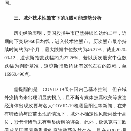
同。
三、域外技术性熊市下的A股可能走势分析
历史经验表明，美国股指牛市已然持续长达约13年，近
期向下突破960日均线，进入技术性熊市。历次熊市最小持
续时间约为2个月，最大跌幅中位数约为46.27%，截止2020-
03-12，道琼斯指数跌幅约为27.26%。若以历次股灾中位数
跌幅为判断基准，道琼斯指数约还有20%左右的跌幅，至
16960.496点。
需提醒的是，COVID-19虽在国内已基本控制，但在域
外疫情尚未出现明显的拐点，且不断有媒体披露欧美等发达
经济体出现政要与名人COVID-19检测呈阳性等新闻，在未
有特效药与疫苗出现的情况下，域外不确定性风险尚处于高
位，恐慌情绪尚未有明显缓解的迹象。此外，欧佩克与非欧
佩成员国间矛盾引发的原油动荡依然存在，且在2020-05月