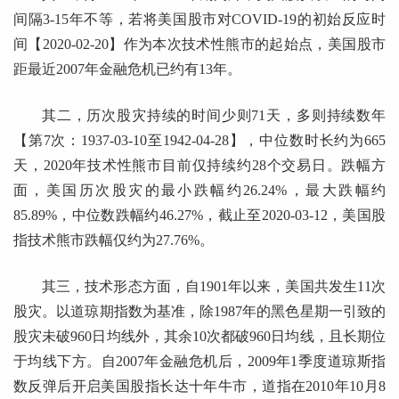
间隔3-15年不等，若将美国股市对COVID-19的初始反应时
间【2020-02-20】作为本次技术性熊市的起始点，美国股市
距最近2007年金融危机已约有13年。
其二，历次股灾持续的时间少则71天，多则持续数年
【第7次：1937-03-10至1942-04-28】，中位数时长约为665
天，2020年技术性熊市目前仅持续约28个交易日。跌幅方
面，美国历次股灾的最小跌幅约26.24%，最大跌幅约
85.89%，中位数跌幅约46.27%，截止至2020-03-12，美国股
指技术熊市跌幅仅约为27.76%。
其三，技术形态方面，自1901年以来，美国共发生11次
股灾。以道琼期指数为基准，除1987年的黑色星期一引致的
股灾未破960日均线外，其余10次都破960日均线，且长期位
于均线下方。自2007年金融危机后，2009年1季度道琼斯指
数反弹后开启美国股指长达十年牛市，道指在2010年10月8