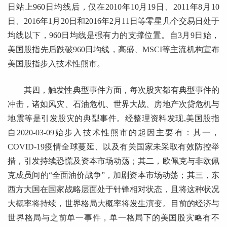
日站上960日均线后，仅在2010年10月19日、2011年8月10
日、2016年1月20日和2016年2月11日等零星几个交易日处于
均线以下，960日均线是强有力的支撑位置。自3月9日始，
美国股指先后跌破960日均线，高盛、MSCI等主流机构宣布
美国股指步入技术性熊市。
其四，触发性典型事件方面，每次股灾都有典型事件的
冲击，诸如风灾、石油危机、世界大战、房地产次贷危机与
地震等是引发股灾的典型事件。经整理资料发现,美国股指
自2020-03-09始步入技术性熊市的起因主要有：其一，
COVID-19疫情全球蔓延、以及有关国家未采取有效防控举
措，引发持续恐慌及资本市场动荡；其二，欧佩克与非欧佩
克成员间的“全面油价战争”，加剧资本市场动荡；其三，东
西方大国在国家战略层面处于针锋相对状态，且将这种状况
大概率将持续，世界格局大概率将发生演变。目前的经济与
世界格局与之前单一事件，单一格局下的美国股灾略有不