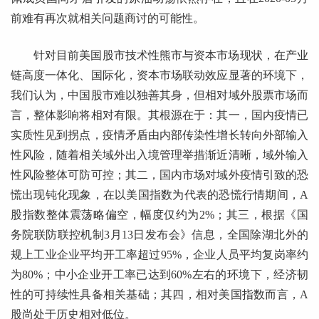
前难有再次就相关问题商讨的可能性。
针对目前美国股市技术性熊市与资本市场现状，在产业
链高度一体化、国际化，资本市场联动效应显著的环境下，
我们认为，中国股市难以独善其身，但相对域外股票市场而
言，整体影响将相对有限。其根源在于：其一，国内疫情已
实质性见到拐点，疫情矛盾由内部传染性增长转向外部输入
性风险，随着相关域外出入境管理举措渐近清晰，域外输入
性风险整体可防可控；其二，国内市场对域外疫情引致的恐
慌出现钝化现象，在以美国指数为代表的恐慌行情期间，A
股指数整体震荡略偏空，幅度仅约为2%；其三，根据《国
务院联防联控机制3月13日发布会》信息，全国除湖北外的
规上工业企业平均开工率超过95%，企业人员平均复岗率约
为80%；中小企业开工率已达到60%左右的环境下，经济韧
性的可持续性具备相关基础；其四，相对美国指数而言，A
股尚处于历史相对低位。