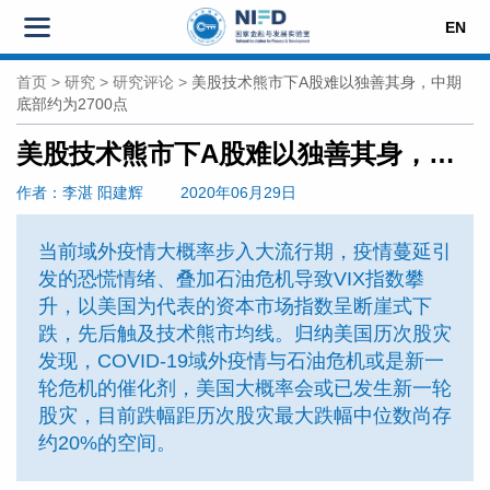
EN
首页
>
研究
>
研究评论
>
美股技术熊市下A股难以独善其身，中期
底部约为2700点
美股技术熊市下A股难以独善其身，中期底部约为2700点
作者
：李湛
阳建辉
2020年06月29日
当前域外疫情大概率步入大流行期，疫情蔓延引
发的恐慌情绪、叠加石油危机导致VIX指数攀
升，以美国为代表的资本市场指数呈断崖式下
跌，先后触及技术熊市均线。归纳美国历次股灾
发现，COVID-19域外疫情与石油危机或是新一
轮危机的催化剂，美国大概率会或已发生新一轮
股灾，目前跌幅距历次股灾最大跌幅中位数尚存
约20%的空间。