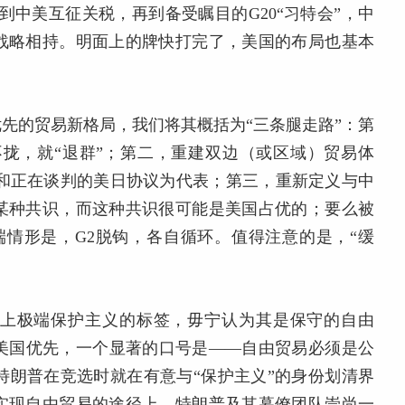
查到中美互征关税，再到备受瞩目的G20“习特会”，中
战略相持。明面上的牌快打完了，美国的布局也基本
先的贸易新格局，我们将其概括为“三条腿走路”：第
不拢，就“退群”；第二，重建双边（或区域）贸易体
议，和正在谈判的美日协议为代表；第三，重新定义与中
某种共识，而这种共识很可能是美国占优的；要么被
端情形是，G2脱钩，各自循环。值得注意的是，“缓
上极端保护主义的标签，毋宁认为其是保守的自由
美国优先，一个显著的口号是——自由贸易必须是公
。从细节上看，特朗普在竞选时就在有意与“保护主义”的身份划清界
实现自由贸易的途径上，特朗普及其幕僚团队崇尚一