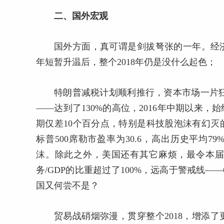
二、国外宏观
国外方面，真可谓是剑拔弩张的一年。经济
年短暂升温后，整个2018年仍是没什么起色；
特朗普减税计划顺利推行，资本市场一片狂
——达到了130%的高位，2016年中期以来，
期仅差10个百分点，特别是科技股泡沫有幻
标普500席勒市盈率为30.6，高出历史平均79
沫。除此之外，美国还有其它麻烦，最令本
务/GDP的比重超过了100%，远高于警戒线
国又何尝不是？
贸易战硝烟弥漫，贯穿整个2018，增添