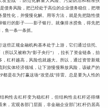
大攻坚战”：防范化解重大风险、污染防治和精准扶
的是债务风险，把已经处于高位的企业债务稳住，把增
务显性化，并慢慢化解。用等方法，就是先把隐性债
掉银行的影子——影子银行。就像排水捞鱼，得先把
排，鱼一条一条抓。
行这些正规金融机构基本处于上游，它们通过信托、
（所以又被称为“影子央行”），拉长了资金链条，抬
多，杠杆越高，风险也就越大。所以，通过资管新规
流到实体经济领域，让下游慢慢释放风险，该破产的
2P都是在为打赢这场“攻坚战”排雷。总是要为人性的
结构性去杠杆变为稳杠杆，但结构性去杠杆还得继
看来，宏观各部门层面，非金融企业部门杠杆仍居高