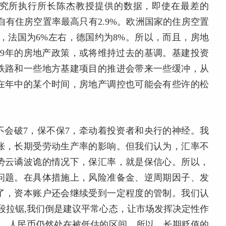
研究所执行所长陈杰教授提供的数据，即使在最差的
位，自有住房空置率最高只有2.9%。欧洲国家的住房空置
，法国为6%左右，德国约为8%。所以，而且，房地
19年的房地产政策，或将维持过去的基调。基建投资
铁路和一些地方基建项目的推进会带来一些缓冲，从
在年中的某个时间，房地产调控也可能会有些许的松
会不会破7，保不保7，牵动着投资者和央行的神经。我
胀，长期受劳动生产率的影响。但我们认为，汇率不
势云谲波诡的情况下，保汇率，就是保信心。所以，
问题。在具体措施上，风险准备金、逆周期因子、发
了，资本账户还会继续受到一定程度的管制。我们认
段拉锯,我们倒是建议平常心态，让市场发挥决定性作
看，人民币仍然处在被低估的区间。所以，长期贬值的