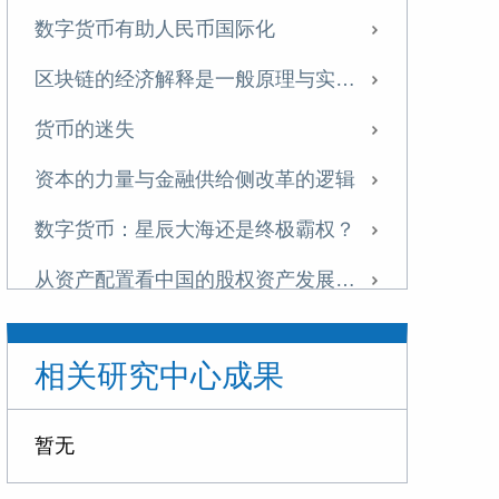
数字货币有助人民币国际化
区块链的经济解释是一般原理与实践猜想
货币的迷失
资本的力量与金融供给侧改革的逻辑
数字货币：星辰大海还是终极霸权？
从资产配置看中国的股权资产发展潜力巨大
邵宇与观点对话：房地产新路
相关研究中心成果
人民币汇率70年：从外生变量到内生变量
从萨伊到熊彼特：再谈供给侧
暂无
全球失衡、贸易猜忌与大国博弈——货币、贸易与金融的纠缠