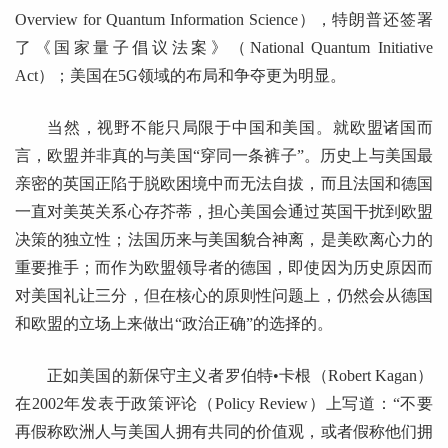
Overview for Quantum Information Science），特朗普还签署
了《国家量子倡议法案》（National Quantum Initiative
Act）；美国在5G领域的布局和争夺更为明显。
当然，视野不能只局限于中国和美国。就欧盟诸国而
言，欧盟并非真的与美国“穿同一条裤子”。历史上与美国最
亲密的英国正陷于脱欧困境中而无法自拔，而且法国和德国
一直对美英关系心存芥蒂，担心美国会通过英国干扰到欧盟
决策的独立性；法国历来与美国貌合神离，是美欧离心力的
重要推手；而作为欧盟领导者的德国，即使因为历史原因而
对美国礼让三分，但在核心的原则性问题上，仍然会从德国
和欧盟的立场上来做出“政治正确”的选择的。
正如美国的新保守主义者罗伯特•卡根（Robert Kagan）
在2002年发表于政策评论（Policy Review）上写道：“不要
再假称欧洲人与美国人拥有共同的价值观，或者假称他们拥