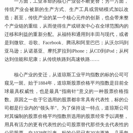
一方面，工业革命的核心产业会不断更替；另一方面，
传统产业会被新的生产方式、生产工具或营销模式加以改
造；甚至，传统产业的某一个核心元件的创新，也会带来整
个产业链的重组，从而使得生产或研发中心在全球范围内的
迁移和利益的重新分配。从福特和通用到丰田与现代，或者
是到微软、谷歌、Facebook、腾讯和阿里巴巴；从沃尔玛到
亚马逊；从诺基亚、摩托罗拉到iPhone；从CD到iPod；从柯
达到佳能和尼康；从传统铁路到高速铁路……
核心产业的变迁，从道琼斯工业平均指数的标的公司可
窥见一斑。始于1884年，道琼斯股票价格平均指数是目前全
球最具权威性，也是最具“指南针”意义的一种股票价格指
数。原因之一在于它选用的股票都非常具有代表性，标的公
司都是行业内的“领头羊”。为了保持这一特点，道琼斯公司
对其编制的股票价格平均指数所选用的股票经常予以调整，
用具有活力的更有代表性的公司股票替代那些失去代表性的
公司股票。自1928年以来，标的公司已有30次更换，几乎每