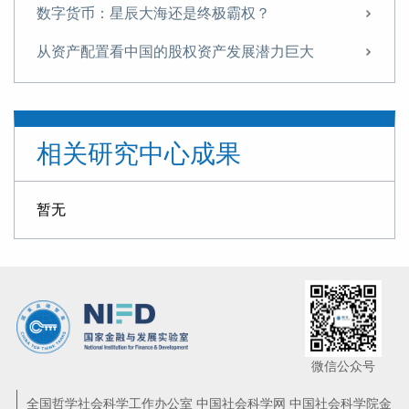
数字货币：星辰大海还是终极霸权？
从资产配置看中国的股权资产发展潜力巨大
邵宇与观点对话：房地产新路
人民币汇率70年：从外生变量到内生变量
相关研究中心成果
从萨伊到熊彼特：再谈供给侧
全球失衡、贸易猜忌与大国博弈——货币、贸易与金融的纠缠
暂无
货币的层次：站在比特币肩膀上的天秤币
东方证券首席经济学家邵宇： 人民币汇率不必拘泥于“7”的底线
中国经济指南：经济发展三阶段与全球产业链“雁阵模型”
经济增长的道德意义：激辩供给与需求——兼谈户籍制度改革的思路
微信公众号
美方谈判声明的逻辑，兼谈何为“结构性”问题
全国哲学社会科学工作办公室 中国社会科学网 中国社会科学院金