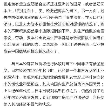
但难免有些企业还是会选择迁往亚洲其他国家，或者是迁回
本土，特别是在中、美、欧激烈博弈的当下。另一方面，过
去中国GDP增速的很大一部分来自于资本深化，在人口红利
消散，以及人力资本积累和技术进步相对缓慢的情况下，资
本的不断积累必然带来边际报酬的下降。从生产函数的角度
来说，劳动、资本和全要素生产率都是导致现阶段中国潜在
GDP增速下降的因素。结果就是，相比于过去来说，实业投
资在中国赚钱的机会越来越少了。
与日本经济发展阶段进行比较对当下中国非常有借鉴意
义。日本经济在1950年起飞时，已经是一个相对发达的工业
化经济体，表现为现代纺织业的发展和20世纪上半叶建立起
来的钢铁业和造船业，其人均国内生产总值为1926国际元；
上世纪60年代初，日本出现刘易斯拐点之后，仍然保持了近
30年的经济高速发展，直到1990年房地产泡沫破裂，之后便
陷入长期经济不景气的状况。