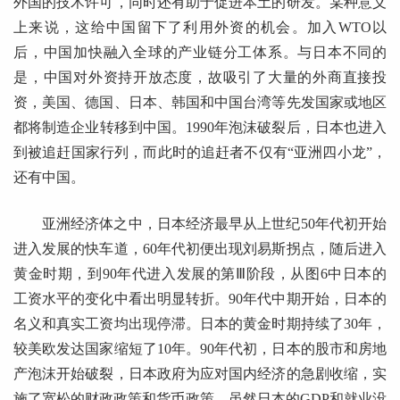
外国的技术许可，同时还有助于促进本土的研发。某种意义
上来说，这给中国留下了利用外资的机会。加入WTO以
后，中国加快融入全球的产业链分工体系。与日本不同的
是，中国对外资持开放态度，故吸引了大量的外商直接投
资，美国、德国、日本、韩国和中国台湾等先发国家或地区
都将制造企业转移到中国。1990年泡沫破裂后，日本也进入
到被追赶国家行列，而此时的追赶者不仅有“亚洲四小龙”，
还有中国。
亚洲经济体之中，日本经济最早从上世纪50年代初开始
进入发展的快车道，60年代初便出现刘易斯拐点，随后进入
黄金时期，到90年代进入发展的第Ⅲ阶段，从图6中日本的
工资水平的变化中看出明显转折。90年代中期开始，日本的
名义和真实工资均出现停滞。日本的黄金时期持续了30年，
较美欧发达国家缩短了10年。90年代初，日本的股市和房地
产泡沫开始破裂，日本政府为应对国内经济的急剧收缩，实
施了宽松的财政政策和货币政策。虽然日本的GDP和就业没