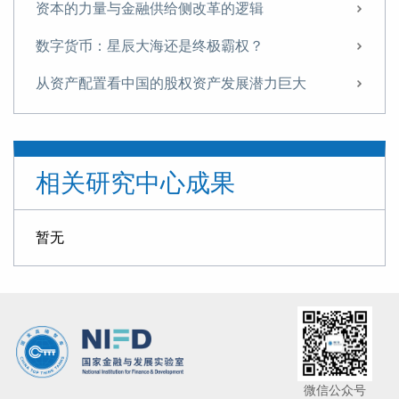
资本的力量与金融供给侧改革的逻辑
数字货币：星辰大海还是终极霸权？
从资产配置看中国的股权资产发展潜力巨大
邵宇与观点对话：房地产新路
人民币汇率70年：从外生变量到内生变量
相关研究中心成果
从萨伊到熊彼特：再谈供给侧
全球失衡、贸易猜忌与大国博弈——货币、贸易与金融的纠缠
暂无
货币的层次：站在比特币肩膀上的天秤币
东方证券首席经济学家邵宇： 人民币汇率不必拘泥于“7”的底线
中国经济指南：经济发展三阶段与全球产业链“雁阵模型”
经济增长的道德意义：激辩供给与需求——兼谈户籍制度改革的思路
微信公众号