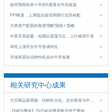
如何预期未来十年的A股复合年化收益
PPI恢复，上调低估值强周期行业至标配
大类资产配置的角度理解“固收+”策略
中美关系趋紧：短期以震荡为主，上行格局不变
本轮上涨符合牛市形成特征
市场有望从结构性机会向牛市发展
从投资交易的视角构建流动性分析框架
中国应坚定制度自信应对经济格局变动
相关研究中心成果
美国疫情出现二次反复，短期市场或将调整
上证综指修订助于提升指数的新经济属性
大宗商品新周期：结构性分化、定价裂变与中国战略应对
货币政策易松难紧 宽松需相对克制
【NIFD季报】2025年四季度数字资产季报