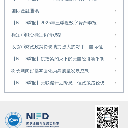
不妨将财政赤字货币化列入政策选项 做好相关预案
国际金融通讯
危机边缘 我国证券业风险几何？
【NIFD季报】2025年三季度数字资产季报
全球政策不敌疫情危机 四月或迎较好机会
稳定币能否稳定仍待观察
未到乐观时 谨防经济恶化引致全球市场二次冲击
以货币财政政策协调助力强大的货币：国际镜鉴与启示
未到乐观时 谨防经济恶化引致全球市场二次冲击
【NIFD季报】供给紧约束下的美国经济新平衡——2024年度全球金融市场
我们应该怎样看待这场席卷全球的疫情
将长期向好基本面化为高质量发展成果
外资控股券商加速入局 财富管理将成主战场
【NIFD季报】美联储开启降息，但政策路径仍不明朗——2024Q3全球金融市场
关注未来一周和四月份两个关键时点
胡志浩｜更好发挥国债功能的若干思考
日本与美国全面经贸摩擦的艰难博弈
全球负利率深化，宽松预期利于资产价格