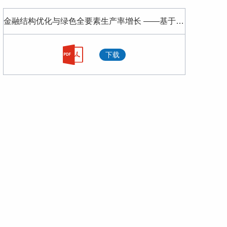
【NIFD季报】2021年中国财政运行分析及2022年展望
金融结构优化与绿色全要素生产率增长 ——基于高技术产业发展的门槛效应分析.pdf
【NIFD季报】2021Q3中国财政运行
下载
更加注重扩大内需 着力提升内生动力
【NIFD季报】2021Q2中国财政运行
【NIFD季报】2021Q1中国财政运行
“十四五”时期我国宏观经济将进入新的动态均衡
加大需求侧改革力度，完善跨周期宏观调控