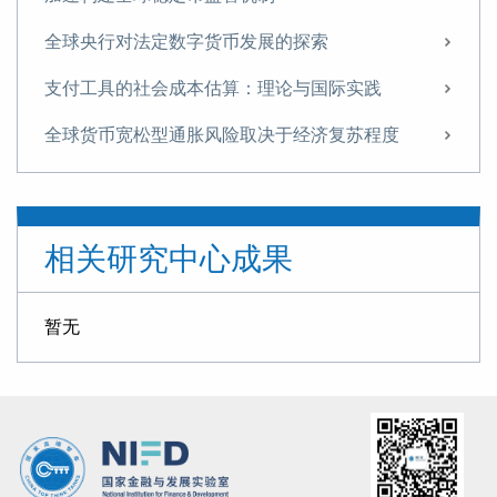
全球央行对法定数字货币发展的探索
支付工具的社会成本估算：理论与国际实践
全球货币宽松型通胀风险取决于经济复苏程度
国内财政国库库款与货币政策：一个分析框架
货币政策与宏观审慎政策研究：共识、分歧与展望
相关研究中心成果
法定数字货币相关问题认识及建议
全球负利率政策：操作逻辑与实际影响
暂无