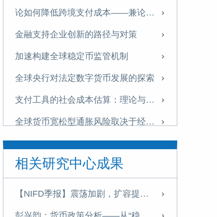
论如何降低跨境支付成本——兼论中央银行流动桥机制
金融支持企业创新的路径与对策
加速构建全球稳定币监管机制
全球央行对法定数字货币发展的探索
支付工具的社会成本估算：理论与国际实践
全球货币宽松型通胀风险取决于经济复苏程度
国内财政国库库款与货币政策：一个分析框架
相关研究中心成果
货币政策与宏观审慎政策研究：共识、分歧与展望
法定数字货币相关问题认识及建议
【NIFD季报】震荡加剧，扩容提速——2025H1债券市场
全球负利率政策：操作逻辑与实际影响
彭兴韵：货币政策分析——从“稳健”到“适度宽松”