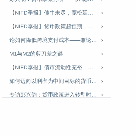
【NIFD季报】债牛未尽，宽松延续——2024年度债券市场
【NIFD季报】货币政策超预期，债市回调明显——2024Q3债券市场
论如何降低跨境支付成本——兼论中央银行流动桥机制
M1与M2的剪刀差之谜
【NIFD季报】债市流动性充裕，收益率整体下行——2024Q2债券市场
如何迈向以利率为中间目标的货币政策框架
专访彭兴韵：货币政策进入转型时刻，“中国版QE”没有必要
发行超长期特别国债的背景、特点与意义