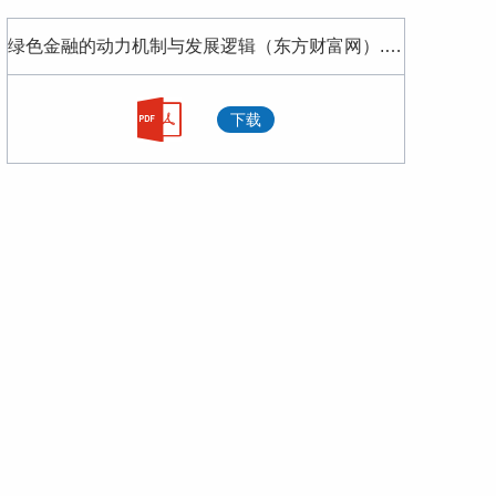
金融与科技的交互——科技金融与金融科技之辨
绿色金融的动力机制与发展逻辑（东方财富网）.pdf
科技金融的逻辑关联与实践演进
下载