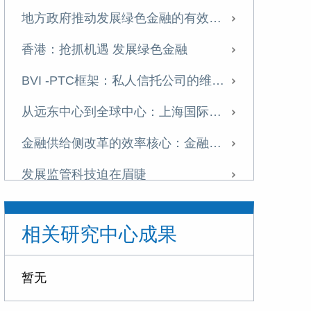
地方政府推动发展绿色金融的有效路径
香港：抢抓机遇 发展绿色金融
BVI -PTC框架：私人信托公司的维尔京模式
从远东中心到全球中心：上海国际金融中心的演进与跃迁 ——发展标金市场的历史智慧与现实选择
金融供给侧改革的效率核心：金融结构的市场逻辑与政策取向
发展监管科技迫在眉睫
地方金融监管：新格局下的新使命
相关研究中心成果
中国金融市场体系的未来取向——十九大报告蕴涵的金融元素
现代金融体系的制度逻辑：结构演进、效率变革与要素协同
暂无
绿色金融的动力机制与发展逻辑