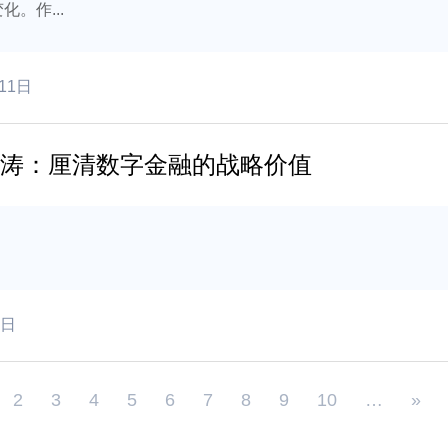
。作...
11日
 杨涛：厘清数字金融的战略价值
0日
2
3
4
5
6
7
8
9
10
…
»